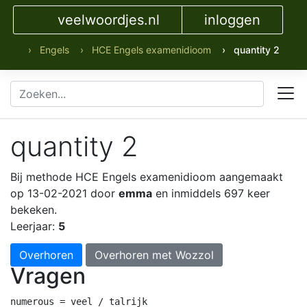
veelwoordjes.nl
inloggen
› Engels
› HCE Engels examenidioom
› quantity 2
quantity 2
Bij methode HCE Engels examenidioom
aangemaakt
op 13-02-2021 door
emma
en inmiddels 697 keer
bekeken.
Leerjaar:
5
Overhoren
Overhoren met Wozzol
Vragen
numerous = veel / talrijk
