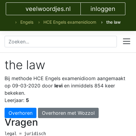
veelwoordjes.nl
inloggen
› Engels
› HCE Engels examenidioom
› the law
the law
Bij methode HCE Engels examenidioom
aangemaakt
op 09-03-2020 door
levi
en inmiddels 854 keer
bekeken.
Leerjaar:
5
Overhoren
Overhoren met Wozzol
Vragen
legal = juridisch
