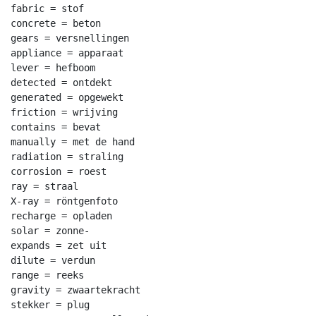
fabric = stof

concrete = beton

gears = versnellingen

appliance = apparaat

lever = hefboom

detected = ontdekt

generated = opgewekt

friction = wrijving

contains = bevat

manually = met de hand

radiation = straling

corrosion = roest

ray = straal

X-ray = röntgenfoto

recharge = opladen

solar = zonne-

expands = zet uit

dilute = verdun

range = reeks

gravity = zwaartekracht

stekker = plug
