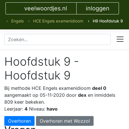
veelwoordjes.nl
inloggen
› Engels
› HCE Engels examenidioom
› H9 Hoofdstuk 9
Hoofdstuk 9 -
Hoofdstuk 9
Bij methode HCE Engels examenidioom
deel 0
aangemaakt op 05-11-2020 door
dex
en inmiddels
809 keer bekeken.
Leerjaar:
4
Niveau:
havo
Overhoren
Overhoren met Wozzol