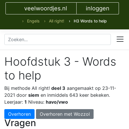
veelwoordjes.nl
inloggen
› Engels
› All right!
› H3 Words to help
Hoofdstuk 3 - Words
to help
Bij methode All right!
deel 3
aangemaakt op 23-11-
2021 door
siem
en inmiddels 643 keer bekeken.
Leerjaar:
1
Niveau:
havo/vwo
Overhoren
Overhoren met Wozzol
Vragen