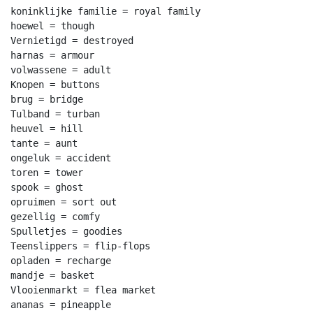
koninklijke familie = royal family

hoewel = though

Vernietigd = destroyed

harnas = armour

volwassene = adult

Knopen = buttons

brug = bridge

Tulband = turban

heuvel = hill

tante = aunt

ongeluk = accident

toren = tower

spook = ghost

opruimen = sort out

gezellig = comfy

Spulletjes = goodies

Teenslippers = flip-flops

opladen = recharge

mandje = basket

Vlooienmarkt = flea market

ananas = pineapple
