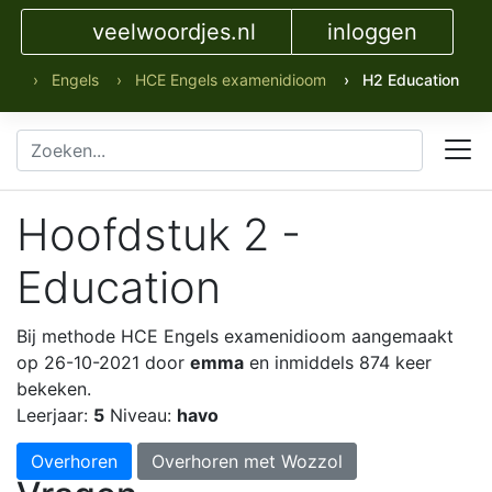
veelwoordjes.nl
inloggen
› Engels
› HCE Engels examenidioom
› H2 Education
Hoofdstuk 2 -
Education
Bij methode HCE Engels examenidioom
aangemaakt
op 26-10-2021 door
emma
en inmiddels 874 keer
bekeken.
Leerjaar:
5
Niveau:
havo
Overhoren
Overhoren met Wozzol