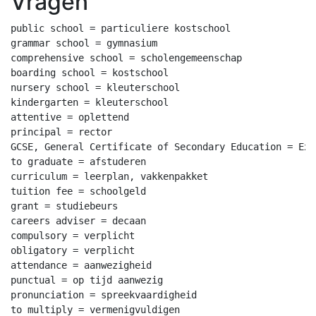
Vragen
public school = particuliere kostschool

grammar school = gymnasium

comprehensive school = scholengemeenschap

boarding school = kostschool

nursery school = kleuterschool

kindergarten = kleuterschool

attentive = oplettend

principal = rector

GCSE, General Certificate of Secondary Education = Exa
to graduate = afstuderen

curriculum = leerplan, vakkenpakket

tuition fee = schoolgeld

grant = studiebeurs

careers adviser = decaan

compulsory = verplicht

obligatory = verplicht

attendance = aanwezigheid

punctual = op tijd aanwezig

pronunciation = spreekvaardigheid

to multiply = vermenigvuldigen
