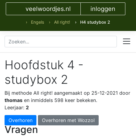
veelwoordjes.nl
inloggen
› Engels
› All right!
› H4 studybox 2
Hoofdstuk 4 -
studybox 2
Bij methode All right!
aangemaakt op 25-12-2021 door
thomas
en inmiddels 598 keer bekeken.
Leerjaar:
2
Overhoren
Overhoren met Wozzol
Vragen