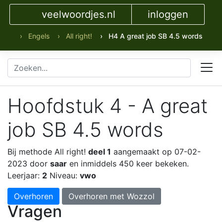
veelwoordjes.nl
inloggen
› Engels
› All right!
› H4 A great job SB 4.5 words
Hoofdstuk 4 - A great
job SB 4.5 words
Bij methode All right!
deel 1
aangemaakt op 07-02-
2023 door
saar
en inmiddels 450 keer bekeken.
Leerjaar:
2
Niveau:
vwo
Overhoren
Overhoren met Wozzol
Vragen