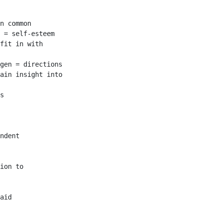
n common

 = self-esteem

fit in with

gen = directions

ain insight into

s

ndent

ion to

aid
