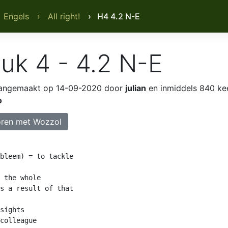
 Engels
› All right!
› H4 4.2 N-E
uk 4 - 4.2 N-E
angemaakt op 14-09-2020 door
julian
en inmiddels 840 ke
o
ren met Wozzol
bleem) = to tackle

 the whole

s a result of that

sights

colleague
