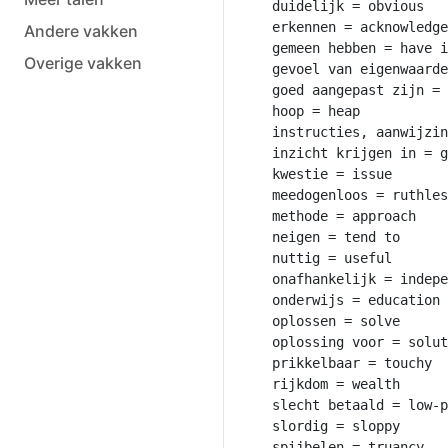
duidelijk = obvious

erkennen = acknowledge

Andere vakken
gemeen hebben = have i
Overige vakken
gevoel van eigenwaarde
goed aangepast zijn = 
hoop = heap

instructies, aanwijzin
inzicht krijgen in = g
kwestie = issue

meedogenloos = ruthles
methode = approach

neigen = tend to

nuttig = useful

onafhankelijk = indepe
onderwijs = education

oplossen = solve

oplossing voor = solut
prikkelbaar = touchy

rijkdom = wealth

slecht betaald = low-p
slordig = sloppy

spijbelen = truancy
