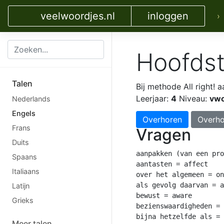
veelwoordjes.nl
inloggen
›
Hoofdst
Talen
Bij methode All right!
a
Leerjaar:
4
Niveau:
vw
Nederlands
Engels
Overhoren
Overho
Frans
Vragen
Duits
aanpakken (van een pro
Spaans
aantasten = affect

Italiaans
over het algemeen = on
als gevolg daarvan = a
Latijn
bewust = aware

Grieks
bezienswaardigheden = 
bijna hetzelfde als = 
Meer talen