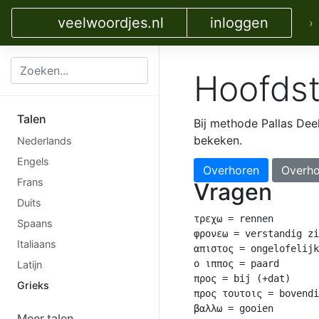
veelwoordjes.nl
inloggen
›
Hoofdst
Talen
Bij methode Pallas Dee
bekeken.
Nederlands
Engels
Overhoren
Overho
Frans
Vragen
Duits
τρεχω = rennen

Spaans
φρονεω = verstandig zi
Italiaans
απιστος = ongelofelijk
ο ιππος = paard

Latijn
προς = bij (+dat)

Grieks
προς τουτοις = bovendi
βαλλω = gooien

Meer talen