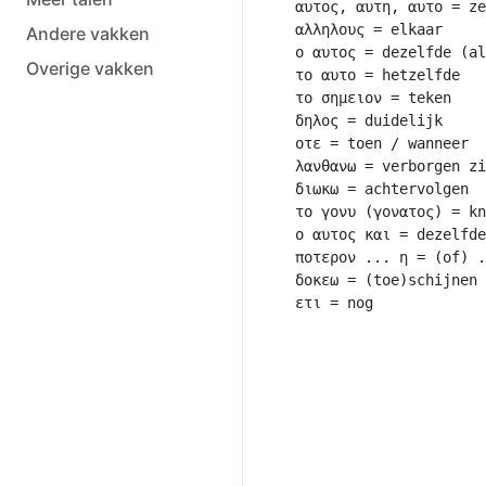
αυτος, αυτη, αυτο = ze
αλληλους = elkaar

Andere vakken
ο αυτος = dezelfde (al
Overige vakken
το αυτο = hetzelfde

το σημειον = teken

δηλος = duidelijk

οτε = toen / wanneer

λανθανω = verborgen zi
διωκω = achtervolgen

το γονυ (γονατος) = kn
ο αυτος και = dezelfde
ποτερον ... η = (of) .
δοκεω = (toe)schijnen 