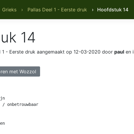
 Grieks
› Pallas Deel 1 - Eerste druk
› Hoofdstuk 14
uk 14
l 1 - Eerste druk
aangemaakt op 12-03-2020 door
paul
en i
ren met Wozzol
jn

 / onbetrouwbaar

en
