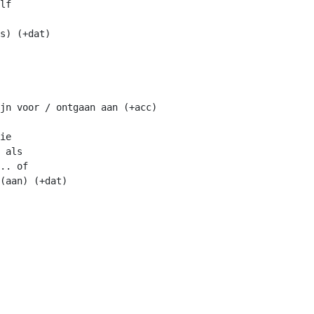
lf

s) (+dat)

jn voor / ontgaan aan (+acc)

ie

 als

.. of

(aan) (+dat)
