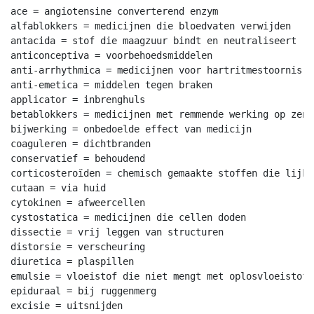
ace = angiotensine converterend enzym

alfablokkers = medicijnen die bloedvaten verwijden

antacida = stof die maagzuur bindt en neutraliseert

anticonceptiva = voorbehoedsmiddelen

anti-arrhythmica = medicijnen voor hartritmestoornis

anti-emetica = middelen tegen braken

applicator = inbrenghuls

betablokkers = medicijnen met remmende werking op zenu
bijwerking = onbedoelde effect van medicijn

coaguleren = dichtbranden

conservatief = behoudend

corticosteroïden = chemisch gemaakte stoffen die lijke
cutaan = via huid

cytokinen = afweercellen

cystostatica = medicijnen die cellen doden

dissectie = vrij leggen van structuren

distorsie = verscheuring

diuretica = plaspillen

emulsie = vloeistof die niet mengt met oplosvloeistof

epiduraal = bij ruggenmerg

excisie = uitsnijden
