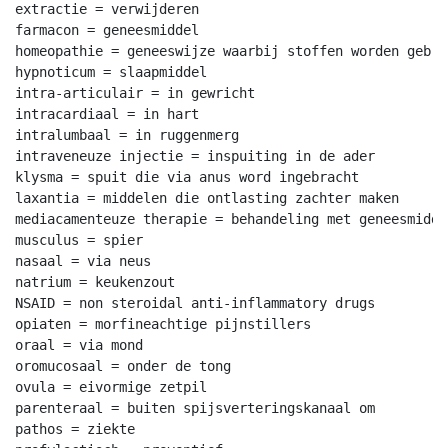
extractie = verwijderen

farmacon = geneesmiddel

homeopathie = geneeswijze waarbij stoffen worden gebru
hypnoticum = slaapmiddel

intra-articulair = in gewricht

intracardiaal = in hart

intralumbaal = in ruggenmerg

intraveneuze injectie = inspuiting in de ader

klysma = spuit die via anus word ingebracht

laxantia = middelen die ontlasting zachter maken

mediacamenteuze therapie = behandeling met geneesmiddel
musculus = spier

nasaal = via neus

natrium = keukenzout

NSAID = non steroidal anti-inflammatory drugs

opiaten = morfineachtige pijnstillers

oraal = via mond

oromucosaal = onder de tong

ovula = eivormige zetpil

parenteraal = buiten spijsverteringskanaal om

pathos = ziekte
