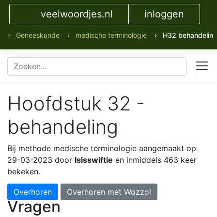
veelwoordjes.nl
inloggen
› Geneeskunde
› medische terminologie
› H32 behandelin
Hoofdstuk 32 -
behandeling
Bij methode medische terminologie
aangemaakt op
29-03-2023 door
Isisswiftie
en inmiddels 463 keer
bekeken.
Overhoren
Overhoren met Wozzol
Vragen