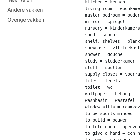
kitchen = keuken

living room = woonkame
Andere vakken
master bedroom = ouder
Overige vakken
mirror = spiegel

nursery = kinderkamers

shed = schuur

shelf, shelves = plank
showcase = vitrinekast

shower = douche

study = studeerkamer

stuff = spullen

supply closet = voorra
tiles = tegels

toilet = wc

wallpaper = behang

washbasin = wastafel

window sills = raamkoz
to be sports minded = 
to build = bouwen

to fold open = openvou
to give a hand = een h
to jump = springen
