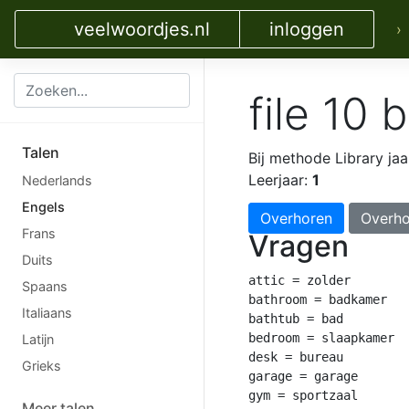
veelwoordjes.nl
inloggen
›
file 10
Talen
Bij methode Library jaa
Leerjaar:
1
Nederlands
Engels
Overhoren
Overho
Frans
Vragen
Duits
attic = zolder

Spaans
bathroom = badkamer

Italiaans
bathtub = bad

bedroom = slaapkamer

Latijn
desk = bureau

Grieks
garage = garage

gym = sportzaal

Meer talen