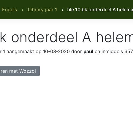
 Engels
› Library jaar 1
› file 10 bk onderdeel A helema
 bk onderdeel A hele
r 1
aangemaakt op 10-03-2020 door
paul
en inmiddels 657
ren met Wozzol