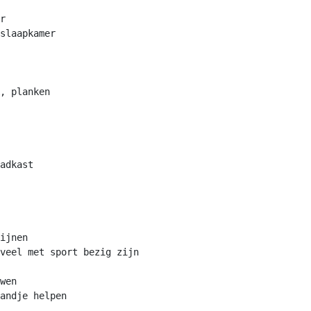
r

slaapkamer

, planken

adkast

ijnen

veel met sport bezig zijn

wen

andje helpen
