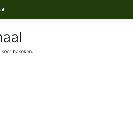
al
maal
 keer bekeken.