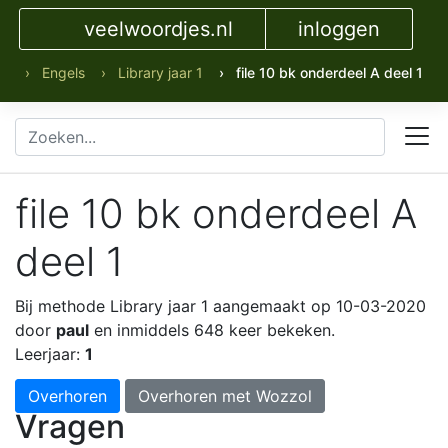
veelwoordjes.nl
inloggen
› Engels
› Library jaar 1
› file 10 bk onderdeel A deel 1
file 10 bk onderdeel A
deel 1
Bij methode Library jaar 1
aangemaakt op 10-03-2020
door
paul
en inmiddels 648 keer bekeken.
Leerjaar:
1
Overhoren
Overhoren met Wozzol
Vragen