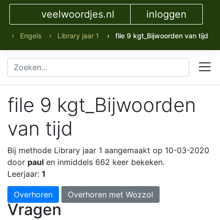
veelwoordjes.nl
inloggen
› Engels
› Library jaar 1
› file 9 kgt_Bijwoorden van tijd
file 9 kgt_Bijwoorden
van tijd
Bij methode Library jaar 1
aangemaakt op 10-03-2020
door
paul
en inmiddels 662 keer bekeken.
Leerjaar:
1
Overhoren
Overhoren met Wozzol
Vragen