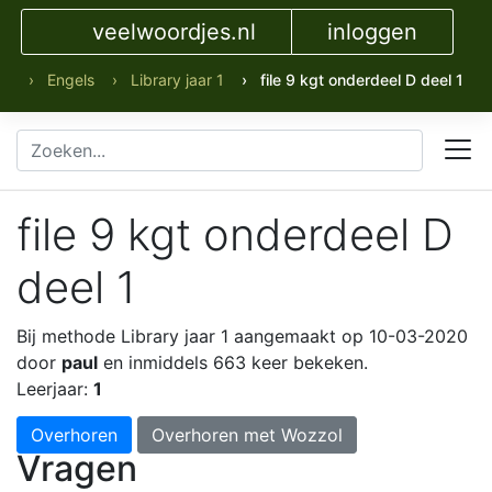
veelwoordjes.nl
inloggen
› Engels
› Library jaar 1
› file 9 kgt onderdeel D deel 1
file 9 kgt onderdeel D
deel 1
Bij methode Library jaar 1
aangemaakt op 10-03-2020
door
paul
en inmiddels 663 keer bekeken.
Leerjaar:
1
Overhoren
Overhoren met Wozzol
Vragen