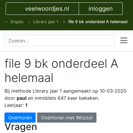
veelwoordjes.nl
inloggen
› Engels
› Library jaar 1
› file 9 bk onderdeel A helemaal
file 9 bk onderdeel A
helemaal
Bij methode Library jaar 1
aangemaakt op 10-03-2020
door
paul
en inmiddels 647 keer bekeken.
Leerjaar:
1
Overhoren
Overhoren met Wozzol
Vragen