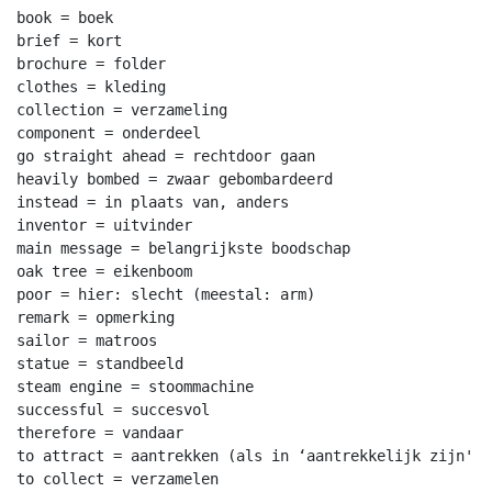
book = boek

brief = kort

brochure = folder

clothes = kleding

collection = verzameling

component = onderdeel

go straight ahead = rechtdoor gaan

heavily bombed = zwaar gebombardeerd

instead = in plaats van, anders

inventor = uitvinder

main message = belangrijkste boodschap

oak tree = eikenboom

poor = hier: slecht (meestal: arm)

remark = opmerking

sailor = matroos

statue = standbeeld

steam engine = stoommachine

successful = succesvol

therefore = vandaar

to attract = aantrekken (als in ‘aantrekkelijk zijn')

to collect = verzamelen
