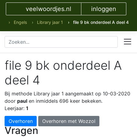
veelwoordjes.nl
inloggen
› Engels
› Library jaar 1
› file 9 bk onderdeel A deel 4
file 9 bk onderdeel A
deel 4
Bij methode Library jaar 1
aangemaakt op 10-03-2020
door
paul
en inmiddels 696 keer bekeken.
Leerjaar:
1
Overhoren
Overhoren met Wozzol
Vragen