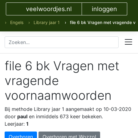
veelwoordjes.nl
inloggen
› Engels
› Library jaar 1
› file 6 bk Vragen met vragende 
file 6 bk Vragen met
vragende
voornaamwoorden
Bij methode Library jaar 1
aangemaakt op 10-03-2020
door
paul
en inmiddels 673 keer bekeken.
Leerjaar:
1
Overhoren
Overhoren met Wozzol