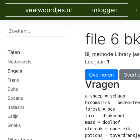
veelwoordjes.nl
inloggen
›
file 6 b
Talen
Bij methode Library jaa
Leerjaar:
1
Nederlands
Engels
Overhoren
Overho
Frans
Vragen
Duits
a sheep = schaap

Spaans
broomstick = bezemstee
Italiaans
forest = bos

lair = drakenhol

Latijn
maze = doolhof

Grieks
old oak = oude eik

potions = toverdrankje
Meer talen