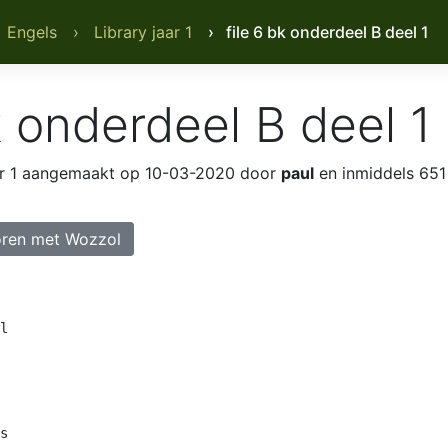
 Engels
› Library jaar 1
› file 6 bk onderdeel B deel 1
k onderdeel B deel 1
r 1
aangemaakt op 10-03-2020 door
paul
en inmiddels 651
ren met Wozzol
l

s
