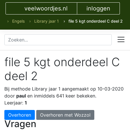
veelwoordjes.nl
inloggen
› Engels
› Library jaar 1
› file 5 kgt onderdeel C deel 2
file 5 kgt onderdeel C
deel 2
Bij methode Library jaar 1
aangemaakt op 10-03-2020
door
paul
en inmiddels 641 keer bekeken.
Leerjaar:
1
Overhoren
Overhoren met Wozzol
Vragen