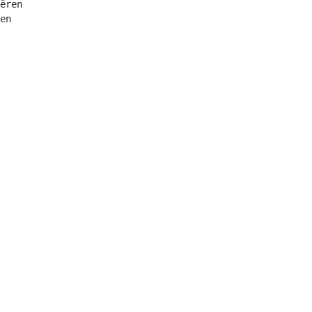
ëren

en
