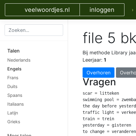
veelwoordjes.nl
inloggen
›
file 5 b
Talen
Bij methode Library jaa
Leerjaar:
1
Nederlands
Engels
Overhoren
Overho
Frans
Vragen
Duits
scar = litteken

Spaans
swimming pool = zwemba
Italiaans
the day before yesterd
traffic light = verkee
Latijn
train = trein

Grieks
yesterday = gisteren

to change = veranderen

Meer talen