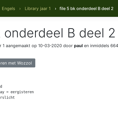
 Engels
› Library jaar 1
› file 5 bk onderdeel B deel 2
k onderdeel B deel 2
r 1
aangemaakt op 10-03-2020 door
paul
en inmiddels 664
ren met Wozzol
d

ay = eergisteren

rslicht
