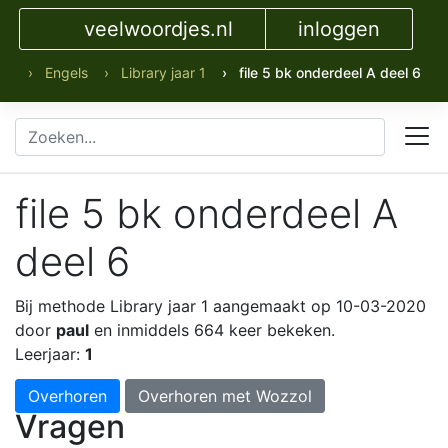
veelwoordjes.nl
inloggen
› Engels
› Library jaar 1
› file 5 bk onderdeel A deel 6
file 5 bk onderdeel A
deel 6
Bij methode Library jaar 1
aangemaakt op 10-03-2020
door
paul
en inmiddels 664 keer bekeken.
Leerjaar:
1
Overhoren
Overhoren met Wozzol
Vragen