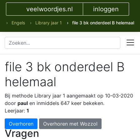
veelwoordjes.nl
inloggen
› Engels
› Library jaar 1
› file 3 bk onderdeel B helemaal
file 3 bk onderdeel B
helemaal
Bij methode Library jaar 1
aangemaakt op 10-03-2020
door
paul
en inmiddels 647 keer bekeken.
Leerjaar:
1
Overhoren
Overhoren met Wozzol
Vragen