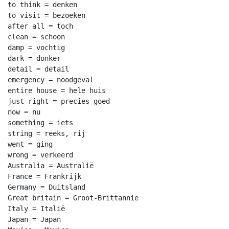
to think = denken

to visit = bezoeken

after all = toch

clean = schoon

damp = vochtig

dark = donker

detail = detail

emergency = noodgeval

entire house = hele huis

just right = precies goed

now = nu

something = iets

string = reeks, rij

went = ging

wrong = verkeerd

Australia = Australië

France = Frankrijk

Germany = Duitsland

Great britain = Groot-Brittannië

Italy = Italië

Japan = Japan
