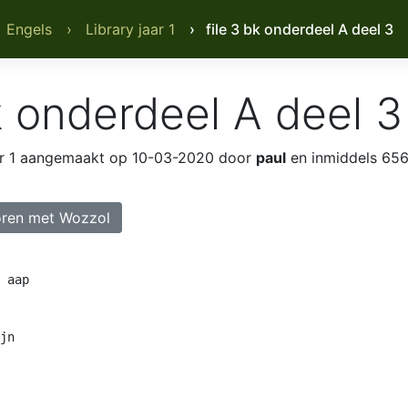
 Engels
› Library jaar 1
› file 3 bk onderdeel A deel 3
bk onderdeel A deel 3
r 1
aangemaakt op 10-03-2020 door
paul
en inmiddels 656
ren met Wozzol
 aap

jn
