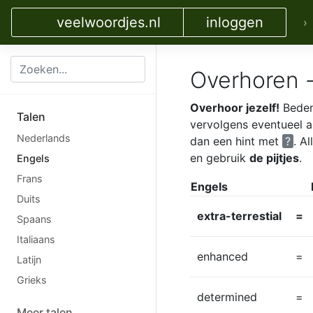
veelwoordjes.nl
inloggen
›
Overhoren - 
Overhoor jezelf!
Bedenk
Talen
vervolgens eventueel 
Nederlands
dan een hint met
?
. A
en gebruik
de pijtjes
.
Engels
Frans
Engels
Duits
extra-terrestial
=
Spaans
Italiaans
enhanced
=
Latijn
Grieks
determined
=
Meer talen