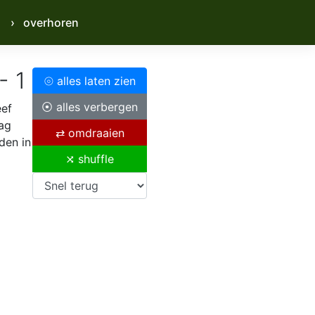
› overhoren
- 1
⦾ alles laten zien
⦿ alles verbergen
eef
aag
⇄ omdraaien
den in
⤨ shuffle