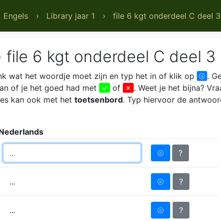
 Engels
› Library jaar 1
› file 6 kgt onderdeel C deel 3
file 6 kgt onderdeel C deel 3 
 wat het woordje moet zijn en typ het in of klik op
⦾
. G
aan of je het goed had met
✓
of
✗
. Weet je het bijna? Vr
lles kan ook met het
toetsenbord
. Typ hiervoor de antwoor
Nederlands
⦾
?
⦾
?
...
⦾
?
...