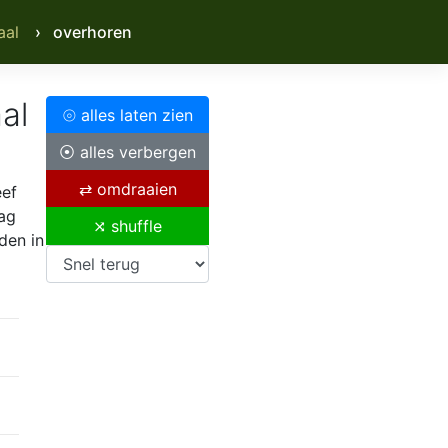
aal
› overhoren
al
⦾ alles laten zien
⦿ alles verbergen
⇄ omdraaien
eef
aag
⤨ shuffle
den in