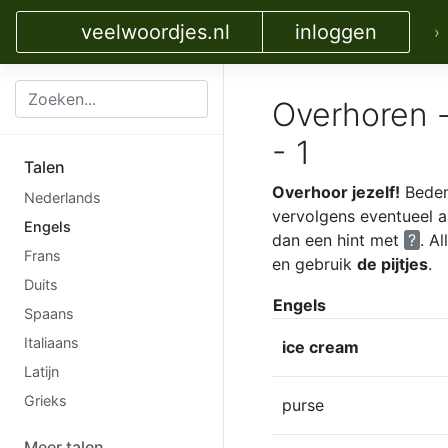
veelwoordjes.nl
inloggen
›
Overhoren -
- 1
Talen
Overhoor jezelf!
Bedenk
Nederlands
vervolgens eventueel 
Engels
dan een hint met
?
. A
Frans
en gebruik
de pijtjes
.
Duits
Engels
Spaans
Italiaans
ice cream
Latijn
Grieks
purse
Meer talen