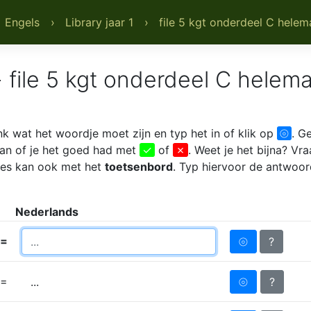
 Engels
› Library jaar 1
› file 5 kgt onderdeel C helem
 file 5 kgt onderdeel C helema
 wat het woordje moet zijn en typ het in of klik op
⦾
. G
aan of je het goed had met
✓
of
✗
. Weet je het bijna? Vr
lles kan ook met het
toetsenbord
. Typ hiervoor de antwoor
Nederlands
=
⦾
?
=
⦾
?
...