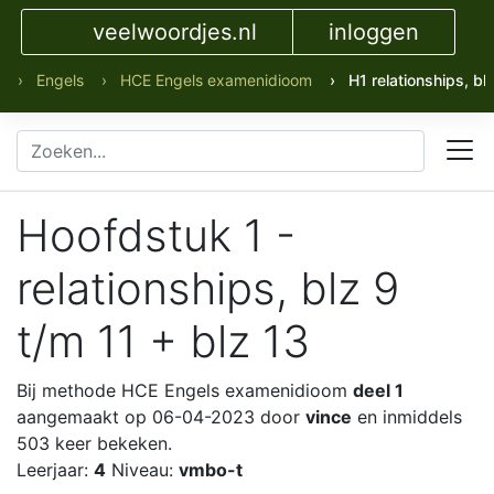
veelwoordjes.nl
inloggen
› Engels
› HCE Engels examenidioom
› H1 relationships, blz
Hoofdstuk 1 -
relationships, blz 9
t/m 11 + blz 13
Bij methode HCE Engels examenidioom
deel 1
aangemaakt op 06-04-2023 door
vince
en inmiddels
503 keer bekeken.
Leerjaar:
4
Niveau:
vmbo-t