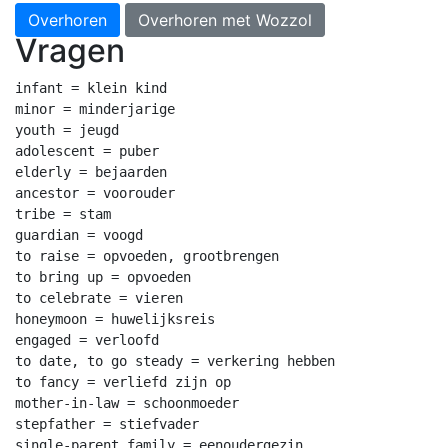
Overhoren
Overhoren met Wozzol
Vragen
infant = klein kind

minor = minderjarige

youth = jeugd

adolescent = puber

elderly = bejaarden

ancestor = voorouder

tribe = stam

guardian = voogd

to raise = opvoeden, grootbrengen

to bring up = opvoeden

to celebrate = vieren

honeymoon = huwelijksreis

engaged = verloofd

to date, to go steady = verkering hebben

to fancy = verliefd zijn op

mother-in-law = schoonmoeder

stepfather = stiefvader

single-parent family = eenoudergezin
