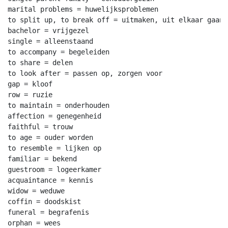
marital problems = huwelijksproblemen

to split up, to break off = uitmaken, uit elkaar gaan

bachelor = vrijgezel

single = alleenstaand

to accompany = begeleiden

to share = delen

to look after = passen op, zorgen voor

gap = kloof

row = ruzie

to maintain = onderhouden

affection = genegenheid

faithful = trouw

to age = ouder worden

to resemble = lijken op

familiar = bekend

guestroom = logeerkamer

acquaintance = kennis

widow = weduwe

coffin = doodskist

funeral = begrafenis

orphan = wees
