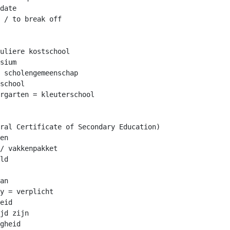
date

 / to break off

uliere kostschool

sium

 scholengemeenschap

school

rgarten = kleuterschool

ral Certificate of Secondary Education)

en

/ vakkenpakket

ld

an

y = verplicht

eid

jd zijn

gheid
