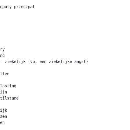
eputy principal

ry

nd

= ziekelijk (vb, een ziekelijke angst)

llen

lasting

ijn

tilstand

ijk

zen

en
