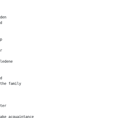
den

d

p

r

ledene

d

the family

ter

ake acquaintance
