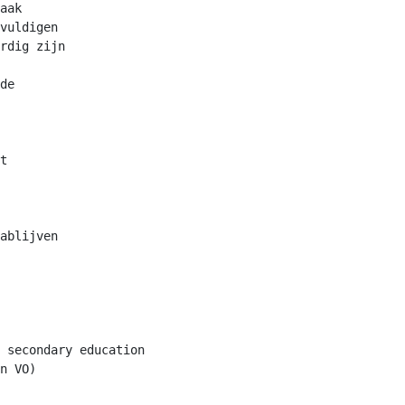
aak

vuldigen

rdig zijn

de

t

ablijven

 secondary education

n VO)
