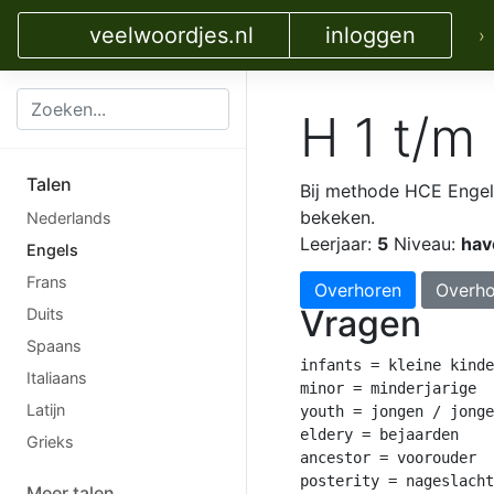
veelwoordjes.nl
inloggen
›
H 1 t/m
Talen
Bij methode HCE Enge
bekeken.
Nederlands
Leerjaar:
5
Niveau:
hav
Engels
Frans
Overhoren
Overho
Vragen
Duits
Spaans
infants = kleine kinde
Italiaans
minor = minderjarige

Latijn
youth = jongen / jonge
eldery = bejaarden

Grieks
ancestor = voorouder

posterity = nageslacht

Meer talen