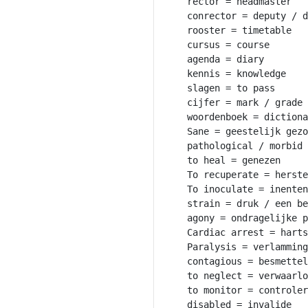
rector = headmaster

conrector = deputy / d
rooster = timetable

cursus = course

agenda = diary

kennis = knowledge

slagen = to pass

cijfer = mark / grade

woordenboek = dictiona
Sane = geestelijk gezo
pathological / morbid 
to heal = genezen

To recuperate = herste
To inoculate = inenten

strain = druk / een be
agony = ondragelijke p
Cardiac arrest = harts
Paralysis = verlamming

contagious = besmettel
to neglect = verwaarlo
to monitor = controler
disabled = invalide
