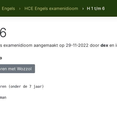
 Engels
› HCE Engels examenidioom
› H 1 t/m 6
 6
ls examenidioom
aangemaakt op 29-11-2022 door
dex
en i
o
ren met Wozzol
ren (onder de 7 jaar)

man
