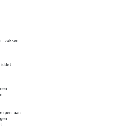
r zakken

iddel

nen

n

erpen aan

gen

t
