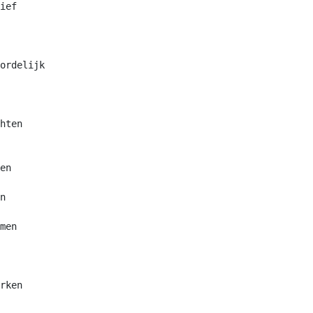
ief

ordelijk

hten

en

n

men

rken
