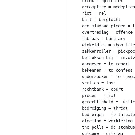
crook = oplichter

accomplice = medeplich
riot = rel

bail = borgtocht

een misdaad plegen = t
overtreding = offence

inbraak = burglary

winkeldief = shoplifte
zakkenroller = pickpoc
betrokken bij = involv
aangeven = to report

bekennen = to confess 
onderzoeken = to inves
verlies = loss

rechtbank = court

proces = trial

gerechtigheid = justic
bedreiging = threat

bedreigen = to threate
election = verkiezing

the polls = de stembus

outcome = uitslag
