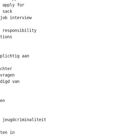
 apply for

 sack

job interview

 responsibility

tions

plichtig aan

chter

vragen

digd van

en

 jeugdcriminaliteit

ten in
