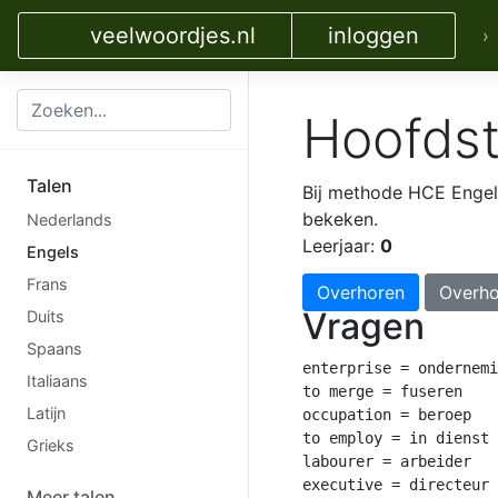
veelwoordjes.nl
inloggen
›
Hoofdst
Talen
Bij methode HCE Enge
bekeken.
Nederlands
Leerjaar:
0
Engels
Frans
Overhoren
Overho
Vragen
Duits
Spaans
enterprise = ondernemi
Italiaans
to merge = fuseren

Latijn
occupation = beroep

to employ = in dienst 
Grieks
labourer = arbeider

executive = directeur

Meer talen