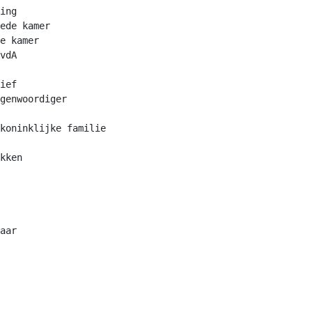
ing

ede kamer

e kamer

vdA

ief

genwoordiger

koninklijke familie

kken

aar
