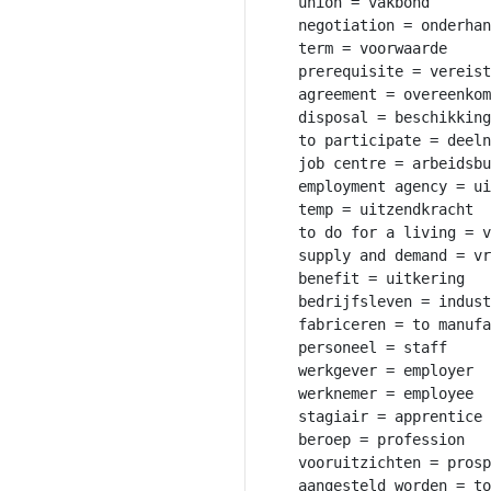
union = vakbond

negotiation = onderhan
term = voorwaarde

prerequisite = vereist
agreement = overeenkom
disposal = beschikking

to participate = deeln
job centre = arbeidsbu
employment agency = ui
temp = uitzendkracht

to do for a living = v
supply and demand = vr
benefit = uitkering

bedrijfsleven = indust
fabriceren = to manufa
personeel = staff

werkgever = employer

werknemer = employee

stagiair = apprentice

beroep = profession

vooruitzichten = prosp
aangesteld worden = to