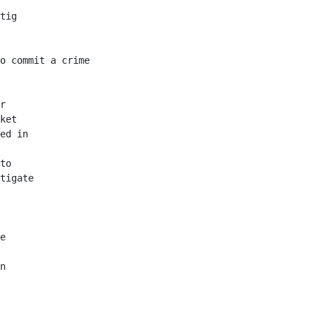
tig

o commit a crime

r

ket

ed in

to

tigate

e

n
