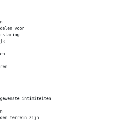
n

delen voor

rklaring

jk

en

ren

gewenste intimiteiten

n

den terrein zijn
