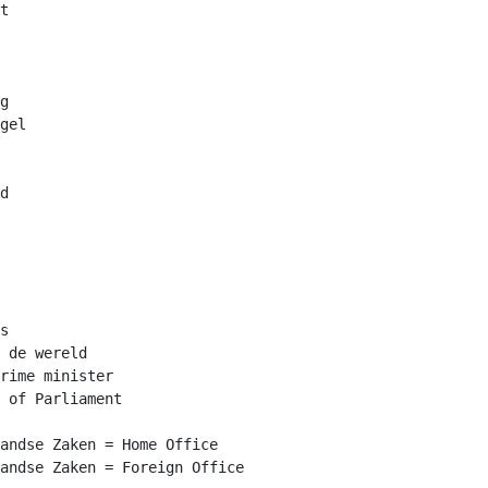
t

g

gel

d

s

 de wereld

rime minister

 of Parliament

andse Zaken = Home Office

andse Zaken = Foreign Office
