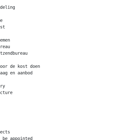
deling

e

st

emen

reau

tzendbureau

oor de kost doen

aag en aanbod

ry

cture

ects

 be appointed
