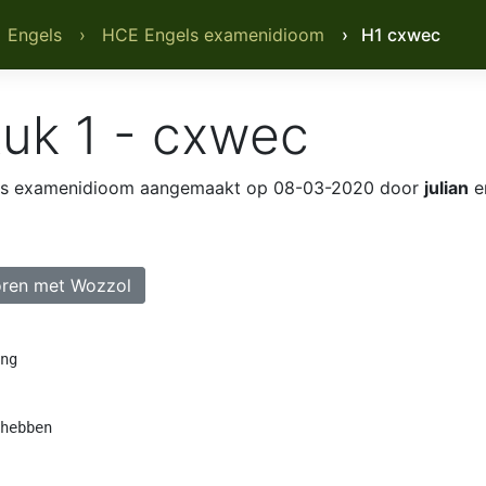
 Engels
› HCE Engels examenidioom
› H1 cxwec
uk 1 - cxwec
ls examenidioom
aangemaakt op 08-03-2020 door
julian
e
ren met Wozzol
ng

hebben
