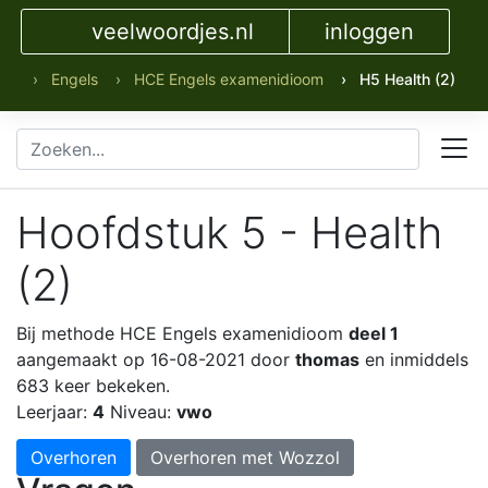
veelwoordjes.nl
inloggen
› Engels
› HCE Engels examenidioom
› H5 Health (2)
Hoofdstuk 5 - Health
(2)
Bij methode HCE Engels examenidioom
deel 1
aangemaakt op 16-08-2021 door
thomas
en inmiddels
683 keer bekeken.
Leerjaar:
4
Niveau:
vwo
Overhoren
Overhoren met Wozzol