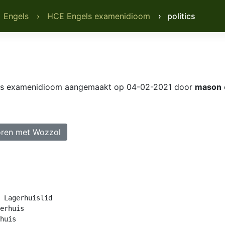
 Engels
› HCE Engels examenidioom
› politics
ls examenidioom
aangemaakt op 04-02-2021 door
mason
ren met Wozzol
 Lagerhuislid

erhuis

huis
