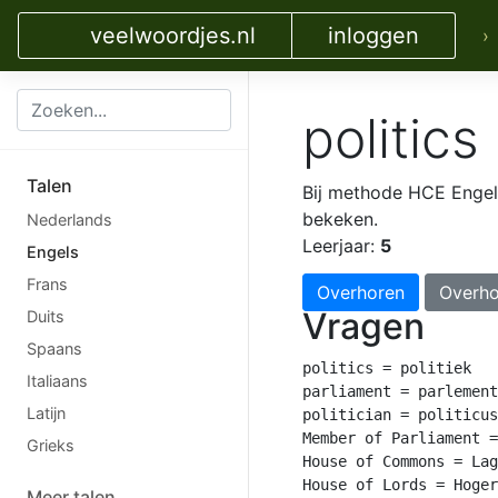
veelwoordjes.nl
inloggen
›
politics
Talen
Bij methode HCE Enge
bekeken.
Nederlands
Leerjaar:
5
Engels
Frans
Overhoren
Overho
Vragen
Duits
Spaans
politics = politiek

Italiaans
parliament = parlement

Latijn
politician = politicus

Member of Parliament =
Grieks
House of Commons = Lag
House of Lords = Hoger
Meer talen