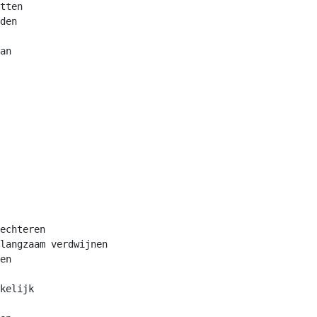
tten

den

an

echteren

langzaam verdwijnen

en

kelijk
