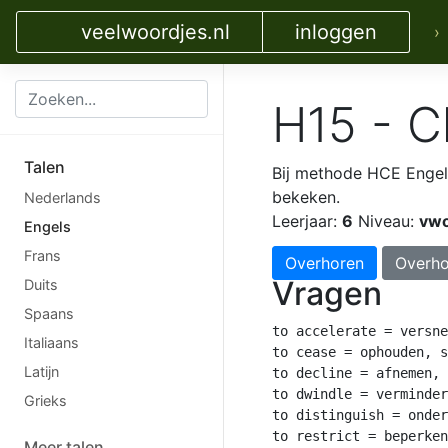
veelwoordjes.nl
inloggen
›
H15 - C
Talen
Bij methode HCE Enge
bekeken.
Nederlands
Leerjaar:
6
Niveau:
vw
Engels
Frans
Overhoren
Overho
Vragen
Duits
Spaans
to accelerate = versne
Italiaans
to cease = ophouden, s
Latijn
to decline = afnemen, 
to dwindle = verminder
Grieks
to distinguish = onder
to restrict = beperken

Meer talen