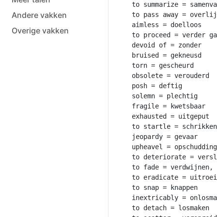
to summarize = samenva
Andere vakken
to pass away = overlij
aimless = doelloos

Overige vakken
to proceed = verder ga
devoid of = zonder

bruised = gekneusd

torn = gescheurd

obsolete = verouderd

posh = deftig

solemn = plechtig

fragile = kwetsbaar

exhausted = uitgeput

to startle = schrikken

jeopardy = gevaar

upheavel = opschudding

to deteriorate = versl
to fade = verdwijnen, 
to eradicate = uitroei
to snap = knappen

inextricably = onlosma
to detach = losmaken
