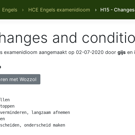
 Engels
› HCE Engels examenidioom
› H15 - Changes
hanges and conditi
ls examenidioom
aangemaakt op 02-07-2020 door
gijs
en 
o
ren met Wozzol
llen

toppen

verminderen, langzaam afnemen

en

scheiden, onderscheid maken
