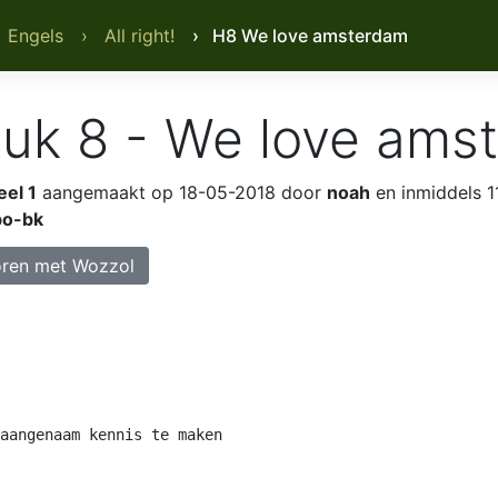
 Engels
› All right!
› H8 We love amsterdam
uk 8 - We love ams
eel 1
aangemaakt op 18-05-2018 door
noah
en inmiddels 1
o-bk
ren met Wozzol
aangenaam kennis te maken
