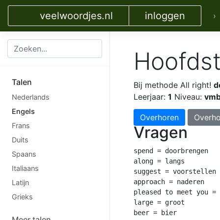
veelwoordjes.nl
inloggen
›
Hoofdst
Talen
Bij methode All right!
d
Leerjaar:
1
Niveau:
vmb
Nederlands
Engels
Overhoren
Overho
Frans
Vragen
Duits
spend = doorbrengen

Spaans
along = langs

Italiaans
suggest = voorstellen

approach = naderen

Latijn
pleased to meet you = 
Grieks
large = groot

beer = bier

Meer talen