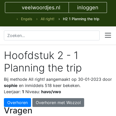
veelwoordjes.nl
inloggen
› Engels
› All right!
› H2 1 Planning the trip
Hoofdstuk 2 - 1
Planning the trip
Bij methode All right!
aangemaakt op 30-01-2023 door
sophie
en inmiddels 518 keer bekeken.
Leerjaar:
1
Niveau:
havo/vwo
Overhoren
Overhoren met Wozzol
Vragen