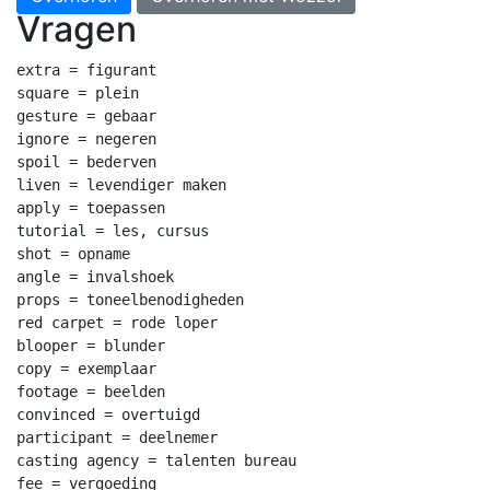
Vragen
extra = figurant

square = plein

gesture = gebaar

ignore = negeren

spoil = bederven

liven = levendiger maken

apply = toepassen

tutorial = les, cursus

shot = opname

angle = invalshoek

props = toneelbenodigheden

red carpet = rode loper

blooper = blunder

copy = exemplaar

footage = beelden

convinced = overtuigd

participant = deelnemer

casting agency = talenten bureau

fee = vergoeding
