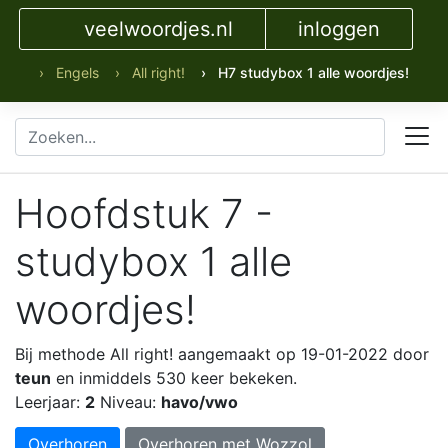
veelwoordjes.nl
inloggen
› Engels
› All right!
› H7 studybox 1 alle woordjes!
Hoofdstuk 7 -
studybox 1 alle
woordjes!
Bij methode All right!
aangemaakt op 19-01-2022 door
teun
en inmiddels 530 keer bekeken.
Leerjaar:
2
Niveau:
havo/vwo
Overhoren
Overhoren met Wozzol