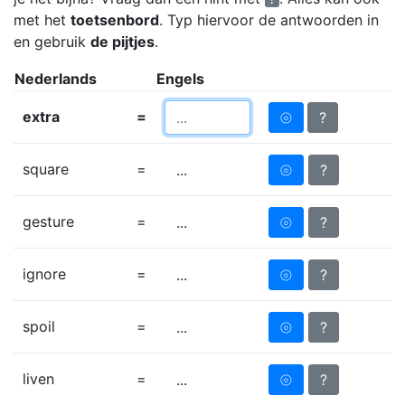
met het
toetsenbord
. Typ hiervoor de antwoorden in
en gebruik
de pijtjes
.
Nederlands
Engels
extra
=
⦾
?
square
=
⦾
?
...
gesture
=
⦾
?
...
ignore
=
⦾
?
...
spoil
=
⦾
?
...
liven
=
⦾
?
...