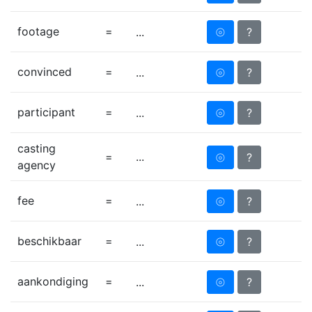
footage
=
⦾
?
...
convinced
=
⦾
?
...
participant
=
⦾
?
...
casting
=
...
⦾
?
agency
fee
=
⦾
?
...
beschikbaar
=
⦾
?
...
aankondiging
=
⦾
?
...