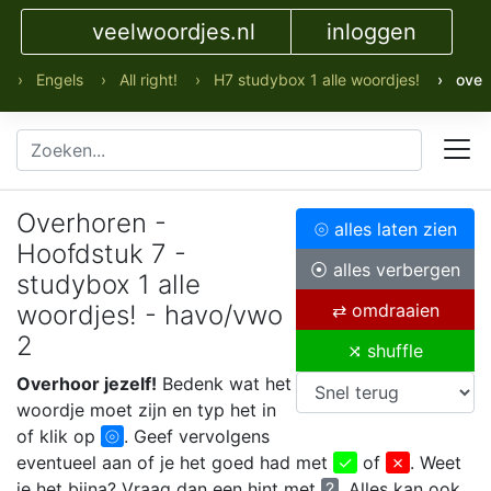
veelwoordjes.nl
inloggen
› Engels
› All right!
› H7 studybox 1 alle woordjes!
› over
Overhoren -
⦾ alles laten zien
Hoofdstuk 7 -
⦿ alles verbergen
studybox 1 alle
woordjes! - havo/vwo
⇄ omdraaien
2
⤨ shuffle
Overhoor jezelf!
Bedenk wat het
woordje moet zijn en typ het in
of klik op
⦾
. Geef vervolgens
eventueel aan of je het goed had met
✓
of
✗
. Weet
je het bijna? Vraag dan een hint met
?
. Alles kan ook