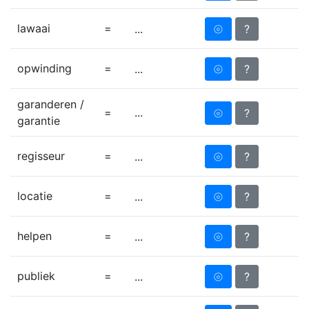
lawaai
=
⦾
?
...
opwinding
=
⦾
?
...
garanderen /
=
...
⦾
?
garantie
regisseur
=
⦾
?
...
locatie
=
⦾
?
...
helpen
=
⦾
?
...
publiek
=
⦾
?
...