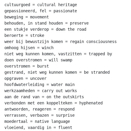
cultuurgoed = cultural heritage

gepassioneerd, fel = passionate

beweging = movement

behouden, in stand houden = preserve

een stukje verderop = down the road

beroerte = stroke

weer bij bewustzijn komen = regain consciousness

omhoog hijsen = winch

niet weg kunnen komen, vastzitten = trapped by

doen overstromen = will swamp

overstromen = burst

gestrand, niet weg kunnen komen = be stranded

opgraven = uncover

hoofdwaterleiding = water main

werkzaamheden = carry out works

aan de rand van = on the outskirts

verbonden met een koppelteken = hyphenated

antwoorden, reageren = respond

verrassen, verbazen = surprise

moedertaal = native language

vloeiend, vaardig in = fluent
