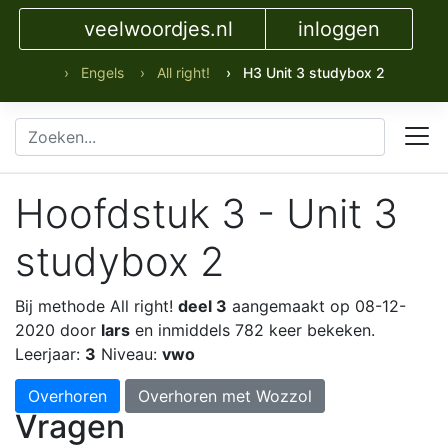
veelwoordjes.nl
inloggen
› Engels
› All right!
› H3 Unit 3 studybox 2
Hoofdstuk 3 - Unit 3
studybox 2
Bij methode All right!
deel 3
aangemaakt op 08-12-
2020 door
lars
en inmiddels 782 keer bekeken.
Leerjaar:
3
Niveau:
vwo
Overhoren
Overhoren met Wozzol
Vragen