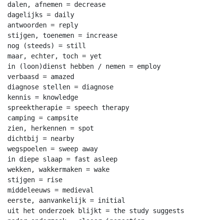
dalen, afnemen = decrease

dagelijks = daily

antwoorden = reply

stijgen, toenemen = increase

nog (steeds) = still

maar, echter, toch = yet

in (loon)dienst hebben / nemen = employ

verbaasd = amazed

diagnose stellen = diagnose

kennis = knowledge

spreektherapie = speech therapy

camping = campsite

zien, herkennen = spot

dichtbij = nearby

wegspoelen = sweep away

in diepe slaap = fast asleep

wekken, wakkermaken = wake

stijgen = rise

middeleeuws = medieval

eerste, aanvankelijk = initial

uit het onderzoek blijkt = the study suggests
