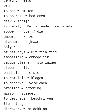
century = eeuw

bra = bh

to beg = smeken

to operate = bedienen

disk = schijf

Sincerely = Met vriendelijke groeten

robber = rover / dief

emperor = keizer

nickname = bijnaam

only = pas

of his days = uit zijn tijd

impossible = onmogelijk

vacuum cleaner = stofzuiger

zipper = rits

band-aid = pleister

to complain = klagen

to deserve = verdienen

practice = oefening

mirror = spiegel

to describe = beschrijven

lie = leugen

discovery = ontdekking
