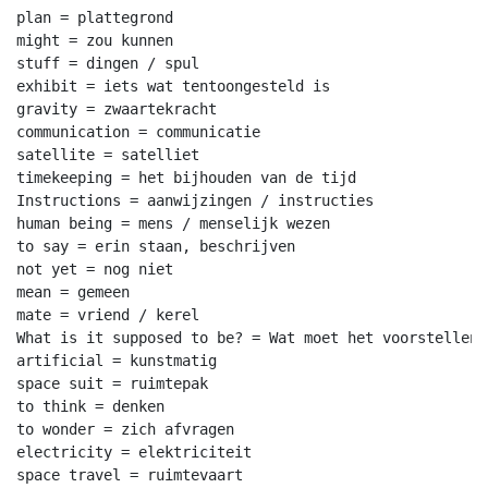
plan = plattegrond

might = zou kunnen

stuff = dingen / spul

exhibit = iets wat tentoongesteld is

gravity = zwaartekracht

communication = communicatie

satellite = satelliet

timekeeping = het bijhouden van de tijd

Instructions = aanwijzingen / instructies

human being = mens / menselijk wezen

to say = erin staan, beschrijven

not yet = nog niet

mean = gemeen

mate = vriend / kerel

What is it supposed to be? = Wat moet het voorstellen?

artificial = kunstmatig

space suit = ruimtepak

to think = denken

to wonder = zich afvragen

electricity = elektriciteit

space travel = ruimtevaart
