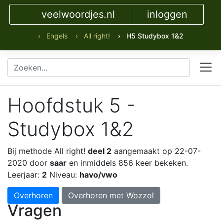
veelwoordjes.nl
inloggen
› Engels
› All right!
› H5 Studybox 1&2
Hoofdstuk 5 -
Studybox 1&2
Bij methode All right!
deel 2
aangemaakt op 22-07-
2020 door
saar
en inmiddels 856 keer bekeken.
Leerjaar:
2
Niveau:
havo/vwo
Overhoren
Overhoren met Wozzol
Vragen