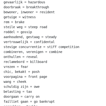
gevaarlijk = hazardous

doorbraak = breakthrough

bewoner, inwoner = resident

getuige = witness

rem = brake

steile weg = steep road

roddel = gossip

aanhoudend, gestaag = steady

vertrouwelijk = confidental

stevige concurrentie = stiff competition

combineren, verenigen = combine

onthullen = reveal

reclamebord = billboard

vrezen = fear

chic, bekakt = posh

voorpagina = front page

wang = cheek

schuldig zijn = owe

belasting = tax

doorgaan = carry on

failliet gaan = go bankrupt
