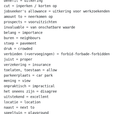
benefit = uitkering

cut = inperken / korten op

jobseeker's allowance = uitkering voor werkzoekenden

amount to = neerkomen op

prospects = vooruitzichten

invaluable = van onschatbare waarde

belang = importance

buren = neighbours

stoep = pavement

druk = crowded

verbieden (+vervoegingen) = forbid-forbade-forbidden

juist = proper

verzekering = insurance

toelaten, toestaan = allow

parkeerplaats = car park

mening = view

onpraktisch = impractical

het oneens zijn = disagree

uitstekend = excellent

locatie = location

naast = next to

speeltuin = playground
