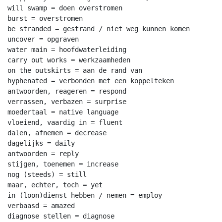
will swamp = doen overstromen

burst = overstromen

be stranded = gestrand / niet weg kunnen komen

uncover = opgraven

water main = hoofdwaterleiding

carry out works = werkzaamheden

on the outskirts = aan de rand van

hyphenated = verbonden met een koppelteken

antwoorden, reageren = respond

verrassen, verbazen = surprise

moedertaal = native language

vloeiend, vaardig in = fluent

dalen, afnemen = decrease

dagelijks = daily

antwoorden = reply

stijgen, toenemen = increase

nog (steeds) = still

maar, echter, toch = yet

in (loon)dienst hebben / nemen = employ

verbaasd = amazed

diagnose stellen = diagnose
