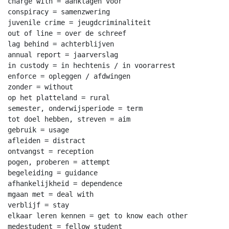
charge with = aanklagen voor

conspiracy = samenzwering

juvenile crime = jeugdcriminaliteit

out of line = over de schreef

lag behind = achterblijven

annual report = jaarverslag

in custody = in hechtenis / in voorarrest

enforce = opleggen / afdwingen

zonder = without

op het platteland = rural

semester, onderwijsperiode = term

tot doel hebben, streven = aim

gebruik = usage

afleiden = distract

ontvangst = reception

pogen, proberen = attempt

begeleiding = guidance

afhankelijkheid = dependence

mgaan met = deal with

verblijf = stay

elkaar leren kennen = get to know each other

medestudent = fellow student
