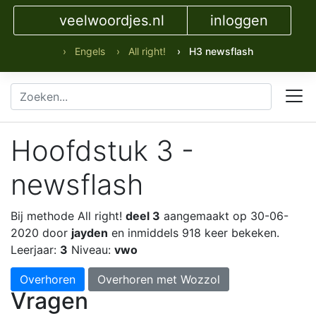
veelwoordjes.nl
inloggen
› Engels
› All right!
› H3 newsflash
Hoofdstuk 3 -
newsflash
Bij methode All right!
deel 3
aangemaakt op 30-06-
2020 door
jayden
en inmiddels 918 keer bekeken.
Leerjaar:
3
Niveau:
vwo
Overhoren
Overhoren met Wozzol
Vragen