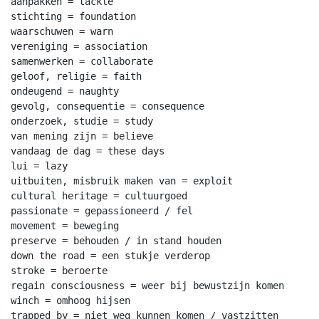
aanpakken = tackle

stichting = foundation

waarschuwen = warn

vereniging = association

samenwerken = collaborate

geloof, religie = faith

ondeugend = naughty

gevolg, consequentie = consequence

onderzoek, studie = study

van mening zijn = believe

vandaag de dag = these days

lui = lazy

uitbuiten, misbruik maken van = exploit

cultural heritage = cultuurgoed

passionate = gepassioneerd / fel

movement = beweging

preserve = behouden / in stand houden

down the road = een stukje verderop

stroke = beroerte

regain consciousness = weer bij bewustzijn komen

winch = omhoog hijsen

trapped by = niet weg kunnen komen / vastzitten
