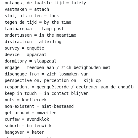
onlangs, de laatste tijd = lately

vastmaken = attach

slot, afsluiten = lock

tegen de tijd = by the time

lantaarnpaal = lamp post

ondertussen = in the meantime

distraction = afleiding

survey = enquête

device = apparaat

dormitory = slaapzaal

engage = meedoen aan / zich bezighouden met

disengage from = zich losmaken van

perspective on, perception on = kijk op

respondent = geënquêteerde / deelnemer aan de enquête

keep in touch = in contact blijven

nuts = knettergek

non-existent = niet-bestaand

get around = omzeilen

curfew = avondklok

suburb = buitenwijk

hangover = kater
