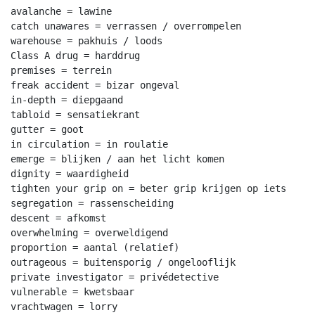
avalanche = lawine

catch unawares = verrassen / overrompelen

warehouse = pakhuis / loods

Class A drug = harddrug

premises = terrein

freak accident = bizar ongeval

in-depth = diepgaand

tabloid = sensatiekrant

gutter = goot

in circulation = in roulatie

emerge = blijken / aan het licht komen

dignity = waardigheid

tighten your grip on = beter grip krijgen op iets

segregation = rassenscheiding

descent = afkomst

overwhelming = overweldigend

proportion = aantal (relatief)

outrageous = buitensporig / ongelooflijk

private investigator = privédetective

vulnerable = kwetsbaar

vrachtwagen = lorry
