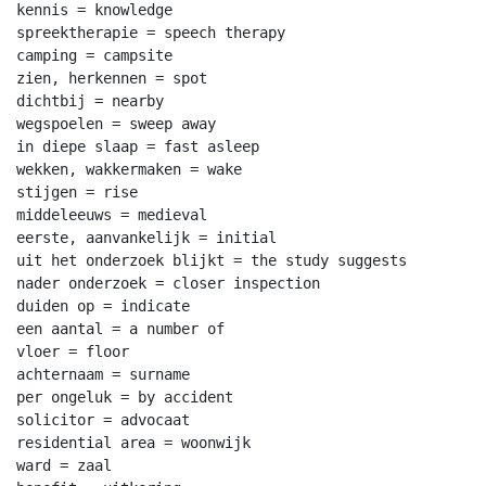
kennis = knowledge

spreektherapie = speech therapy

camping = campsite

zien, herkennen = spot

dichtbij = nearby

wegspoelen = sweep away

in diepe slaap = fast asleep

wekken, wakkermaken = wake

stijgen = rise

middeleeuws = medieval

eerste, aanvankelijk = initial

uit het onderzoek blijkt = the study suggests

nader onderzoek = closer inspection

duiden op = indicate

een aantal = a number of

vloer = floor

achternaam = surname

per ongeluk = by accident

solicitor = advocaat

residential area = woonwijk

ward = zaal
