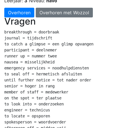
Leerjaar:
3
Niveau:
havo
Overhoren
Overhoren met Wozzol
Vragen
breakthrough = doorbraak

journal = tijdschrift

to catch a glimpse = een glimp opvangen

participant = deelnemer

runner up = nummer twee

nausea = misselijkheid

emergency services = noodhulpdiensten

to seal off = hermetisch afsluiten

until further notice = tot nader order

senior = hoger in rang

member of staff = medewerker

on the spot = ter plaatse

to look into = onderzoeken

engineer = technicus

to locate = opsporen

spokesperson = woordvoerder

afternoon off = middag vrij
