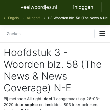
veelwoordjes.nl
inloggen
› Engels
› All right!
› H3 Woorden blz. 58 (The News & New
Hoofdstuk 3 -
Woorden blz. 58 (The
News & News
Coverage) N-E
Bij methode All right!
deel 1
aangemaakt op 26-03-
2020 door
sophie
en inmiddels 893 keer bekeken.