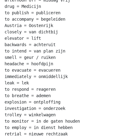
drug = Medicijn

to publish = publiceren

to accompany = begeleiden

Austria = Oostenrijk

closely = van dichtbij

elevator = lift

backwards = achteruit

to intend = van plan zijn

smell = geur / ruiken

headache = hoofdpijn

to evacuate = evacueren

immediately = onmiddellijk

leak = lek

to respond = reageren

to breathe = ademen

explosion = ontploffing

investigation = onderzoek

trolley = winkelwagen

to monitor = in de gaten houden

to employ = in dienst hebben

retrial = nieuwe rechtzaak
