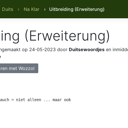
 Duits
› Na Klar
› Uitbreiding (Erweiterung)
ding (Erweiterung)
ngemaakt op 24-05-2023 door
Duitsewoordjes
en inmidde
o
ren met Wozzol
auch = niet alleen ... maar ook
