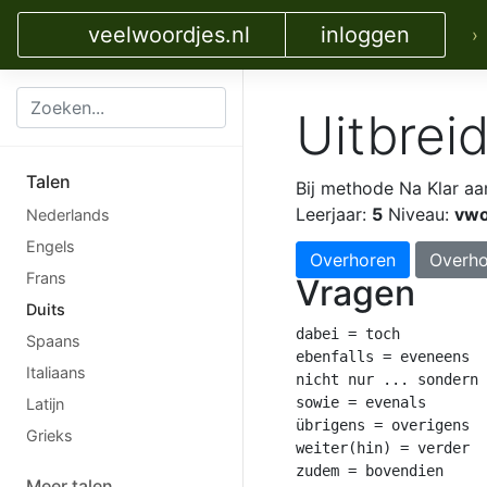
veelwoordjes.nl
inloggen
›
Uitbrei
Talen
Bij methode Na Klar
aa
Leerjaar:
5
Niveau:
vw
Nederlands
Engels
Overhoren
Overho
Frans
Vragen
Duits
dabei = toch

Spaans
ebenfalls = eveneens

Italiaans
nicht nur ... sondern 
sowie = evenals

Latijn
übrigens = overigens

Grieks
weiter(hin) = verder

zudem = bovendien

Meer talen