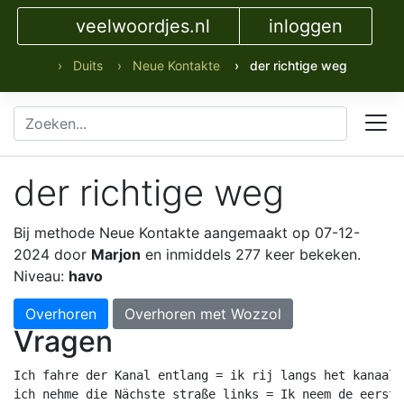
veelwoordjes.nl
inloggen
› Duits
› Neue Kontakte
› der richtige weg
der richtige weg
Bij methode Neue Kontakte
aangemaakt op 07-12-
2024 door
Marjon
en inmiddels 277 keer bekeken.
Niveau:
havo
Overhoren
Overhoren met Wozzol
Vragen
Ich fahre der Kanal entlang = ik rij langs het kanaal

ich nehme die Nächste straße links = Ik neem de eerste