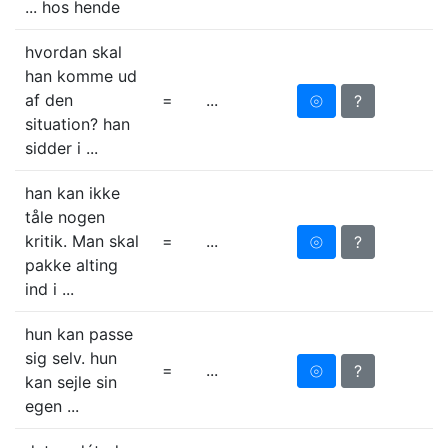
... hos hende
hvordan skal
han komme ud
af den
=
...
⦾
?
situation? han
sidder i ...
han kan ikke
tåle nogen
kritik. Man skal
=
...
⦾
?
pakke alting
ind i ...
hun kan passe
sig selv. hun
=
...
⦾
?
kan sejle sin
egen ...