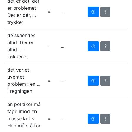
det er dét, der
er problemet.
=
...
⦾
?
Det er dér, ...
trykker
de skaendes
altid. Der er
=
...
⦾
?
altid ... i
køkkenet
det var et
uventet
=
...
⦾
?
problem : en ...
i regningen
en politiker må
tage imod en
masse kritik.
=
...
⦾
?
Han må stå for