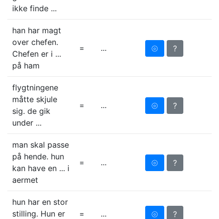
ikke finde ...
han har magt
over chefen.
=
...
⦾
?
Chefen er i ...
på ham
flygtningene
måtte skjule
=
...
⦾
?
sig. de gik
under ...
man skal passe
på hende. hun
=
...
⦾
?
kan have en ... i
aermet
hun har en stor
stilling. Hun er
=
...
⦾
?