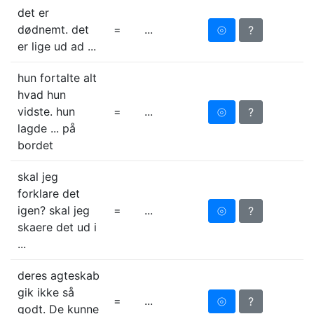
det er
dødnemt. det
=
...
⦾
?
er lige ud ad ...
hun fortalte alt
hvad hun
vidste. hun
=
...
⦾
?
lagde ... på
bordet
skal jeg
forklare det
igen? skal jeg
=
...
⦾
?
skaere det ud i
...
deres agteskab
gik ikke så
=
...
⦾
?
godt. De kunne