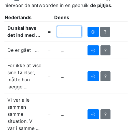
hiervoor de antwoorden in en gebruik
de pijtjes
.
Nederlands
Deens
Du skal have
=
⦾
?
det ind med ...
De er gået i ...
=
⦾
?
...
For ikke at vise
sine følelser,
=
...
⦾
?
måtte hun
laegge ...
Vi var alle
sammen i
samme
=
...
⦾
?
situation. Vi
var i samme ...