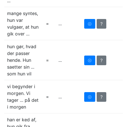
...
mange syntes,
hun var
=
...
⦾
?
vulgaer, at hun
gik over ...
hun gør, hvad
der passer
hende. Hun
=
...
⦾
?
saetter sin ...
som hun vil
vi begynder i
morgen. Vi
=
...
⦾
?
tager ... på det
i morgen
han er ked af,
hun gik fra