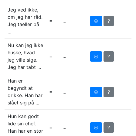
Jeg ved ikke,
om jeg har råd.
=
...
⦾
?
Jeg taeller på
...
Nu kan jeg ikke
huske, hvad
=
...
⦾
?
jeg ville sige.
Jeg har tabt ...
Han er
begyndt at
=
...
⦾
?
drikke. Han har
slået sig på ...
Hun kan godt
lide sin chef.
=
...
⦾
?
Han har en stor