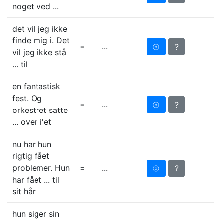
noget ved ...
det vil jeg ikke
finde mig i. Det
=
...
⦾
?
vil jeg ikke stå
... til
en fantastisk
fest. Og
=
...
⦾
?
orkestret satte
... over i'et
nu har hun
rigtig fået
problemer. Hun
=
...
⦾
?
har fået ... til
sit hår
hun siger sin