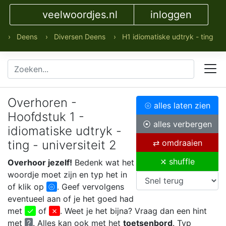
veelwoordjes.nl
inloggen
› Deens
› Diversen Deens
› H1 idiomatiske udtryk - ting
›
Overhoren -
⦾ alles laten zien
Hoofdstuk 1 -
⦿ alles verbergen
idiomatiske udtryk -
ting - universiteit 2
⇄ omdraaien
⤨ shuffle
Overhoor jezelf!
Bedenk wat het
woordje moet zijn en typ het in
of klik op
⦾
. Geef vervolgens
eventueel aan of je het goed had
met
✓
of
✗
. Weet je het bijna? Vraag dan een hint
met
?
. Alles kan ook met het
toetsenbord
. Typ