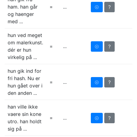
ham. han går
=
...
⦾
?
og haenger
med ...
hun ved meget
om malerkunst.
=
...
⦾
?
dér er hun
virkelig på ...
hun gik ind for
fri hash. Nu er
=
...
⦾
?
hun gået over i
den anden ...
han ville ikke
vaere sin kone
=
...
⦾
?
utro. han holdt
sig på ...