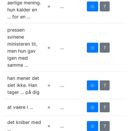
aerlige mening.
=
...
⦾
?
hun kalder en
... for en ...
pressen
svinene
ministeren til,
=
...
⦾
?
men hun gav
igen med
samme ...
han mener det
slet ikke. Han
=
...
⦾
?
tager ... på dig
at vaere i ...
=
⦾
?
...
det kniber med
=
...
⦾
?
...