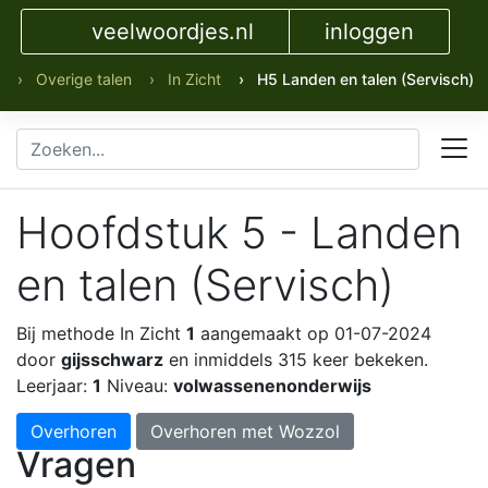
veelwoordjes.nl
inloggen
› Overige talen
› In Zicht
› H5 Landen en talen (Servisch)
Hoofdstuk 5 - Landen
en talen (Servisch)
Bij methode In Zicht
1
aangemaakt op 01-07-2024
door
gijsschwarz
en inmiddels 315 keer bekeken.
Leerjaar:
1
Niveau:
volwassenenonderwijs
Overhoren
Overhoren met Wozzol
Vragen