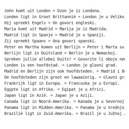
John komt uit Londen = Dzon je iz Londona.

Londen ligt in Groot Brittannië = London je u Velikoj 
Hij spreekt Engels = On govori engleski.

Maria komt uit Madrid = Marija je iz Madrida.

Madrid ligt in Spanje = Madrid je u Spaniji.

Zij spreekt Spaans = Ona govori spanski.

Peter en Martha komen uit Berlijn = Peter i Marta su i
Berlijn ligt in Duitsland = Berlin je u Nemackoj.

Spreken jullie allebei Duits? = Govorite li oboje nemac
Londen is een hoofdstad. = London je glavni grad.

Madrid en Berlijn zijn ook hoofdsteden. = Madrid i Ber
De hoofdsteden zijn groot en lawaaierig. = Glavni grad
Frankrijk ligt in Europa. = Francuska je u Evropi.

Egypte ligt in Afrika. = Egipat je u Africi.

Japan ligt in Azië. = Japan je u Aziji.

Canada ligt in Noord-Amerika. = Kanada je u Severnoj Am
Panama ligt in Midden-Amerika. = Panama je u Srednjoj 
Brazilië ligt in Zuid-Amerika. = Brazil je u Južnoj Ame