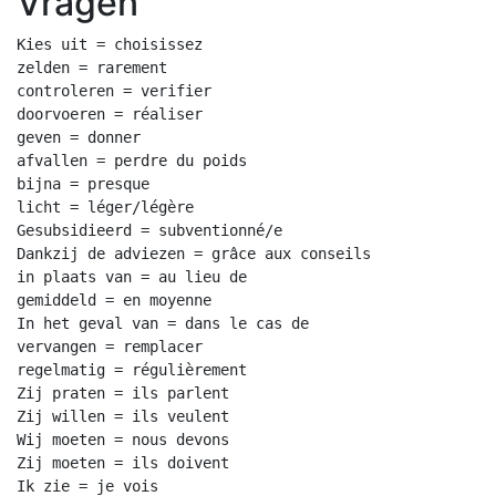
Vragen
Kies uit = choisissez

zelden = rarement

controleren = verifier

doorvoeren = réaliser

geven = donner

afvallen = perdre du poids

bijna = presque

licht = léger/légère

Gesubsidieerd = subventionné/e

Dankzij de adviezen = grâce aux conseils

in plaats van = au lieu de

gemiddeld = en moyenne

In het geval van = dans le cas de

vervangen = remplacer

regelmatig = régulièrement

Zij praten = ils parlent

Zij willen = ils veulent

Wij moeten = nous devons

Zij moeten = ils doivent

Ik zie = je vois
