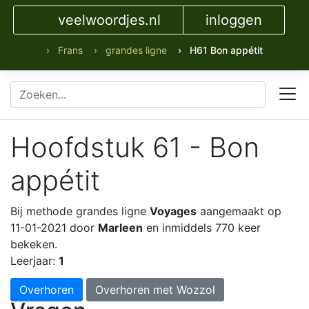
veelwoordjes.nl
inloggen
› Frans
› grandes ligne
› H61 Bon appétit
Hoofdstuk 61 - Bon
appétit
Bij methode grandes ligne
Voyages
aangemaakt op
11-01-2021 door
Marleen
en inmiddels 770 keer
bekeken.
Leerjaar:
1
Overhoren
Overhoren met Wozzol