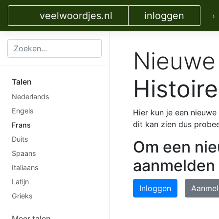
veelwoordjes.nl
inloggen
›
Nieuwe 
Histoir
Talen
Nederlands
Engels
Hier kun je een nieuw
dit kan zien dus probeer
Frans
Duits
Om een nieu
Spaans
aanmelden
Italiaans
Latijn
Inloggen
Aanmel
Grieks
Meer talen