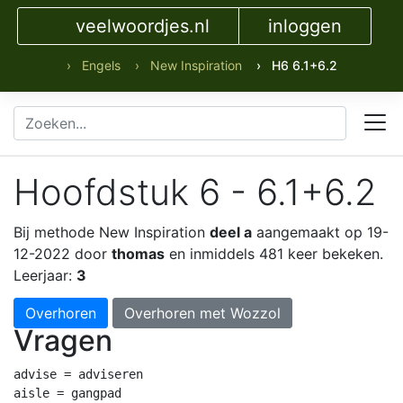
veelwoordjes.nl
inloggen
› Engels
› New Inspiration
› H6 6.1+6.2
Hoofdstuk 6 - 6.1+6.2
Bij methode New Inspiration
deel a
aangemaakt op 19-
12-2022 door
thomas
en inmiddels 481 keer bekeken.
Leerjaar:
3
Overhoren
Overhoren met Wozzol
Vragen
advise = adviseren

aisle = gangpad
