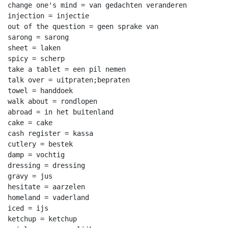
change one's mind = van gedachten veranderen

injection = injectie

out of the question = geen sprake van

sarong = sarong

sheet = laken

spicy = scherp

take a tablet = een pil nemen

talk over = uitpraten;bepraten

towel = handdoek

walk about = rondlopen

abroad = in het buitenland

cake = cake

cash register = kassa

cutlery = bestek

damp = vochtig

dressing = dressing

gravy = jus

hesitate = aarzelen

homeland = vaderland

iced = ijs

ketchup = ketchup
