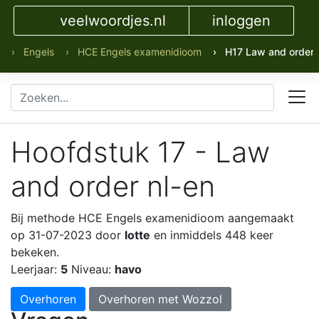
veelwoordjes.nl
inloggen
› Engels
› HCE Engels examenidioom
› H17 Law and order 
Hoofdstuk 17 - Law
and order nl-en
Bij methode HCE Engels examenidioom
aangemaakt
op 31-07-2023 door
lotte
en inmiddels 448 keer
bekeken.
Leerjaar:
5
Niveau:
havo
Overhoren
Overhoren met Wozzol