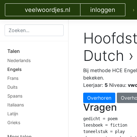
veelwoordjes.nl
inloggen
›
Hoofdst
Dutch ›
Talen
Nederlands
Engels
Bij methode HCE Enge
bekeken.
Frans
Leerjaar:
5
Niveau:
vw
Duits
Spaans
Overhoren
Overho
Vragen
Italiaans
Latijn
gedicht = poem

Grieks
leesboek = fiction

toneelstuk = play

Meer talen