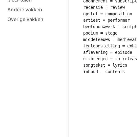
abonnement = subscript
recensie = review

Andere vakken
opstel = composition

Overige vakken
artiest = performer

beeldhouwwerk = sculpt
podium = stage

middeleeuws = medieval

tentoonstelling = exhi
aflevering = episode

uitbrengen = to releas
songtekst = lyrics
