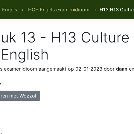
 Engels
› HCE Engels examenidioom
› H13 H13 Cultur
uk 13 - H13 Culture 
 English
ls examenidioom
aangemaakt op 02-01-2023 door
daan
en
o
ren met Wozzol