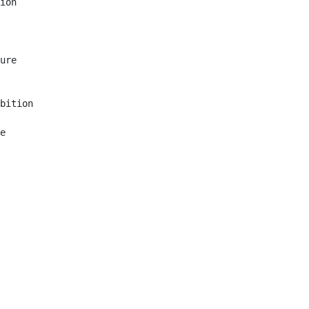
ion

ure

bition

e
