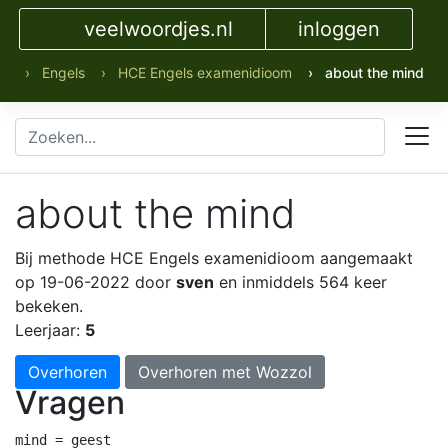
veelwoordjes.nl
inloggen
› Engels
› HCE Engels examenidioom
› about the mind
about the mind
Bij methode HCE Engels examenidioom
aangemaakt
op 19-06-2022 door
sven
en inmiddels 564 keer
bekeken.
Leerjaar:
5
Overhoren
Overhoren met Wozzol
Vragen
mind = geest
