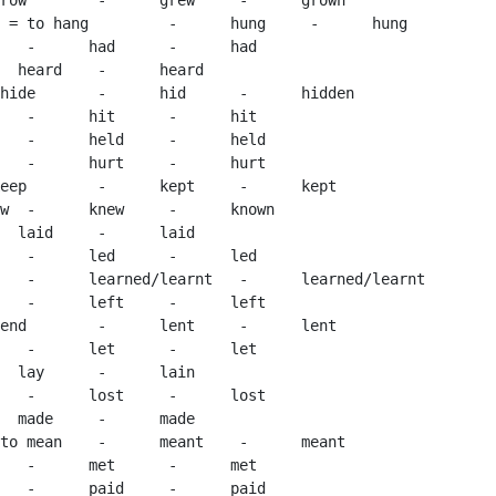
 	hung	 - 	hung

	hidden

	kept

n

	lent

nt	 - 	meant
