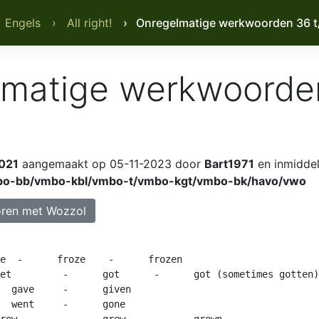
 Engels
› All right!
› Onregelmatige werkwoorden 36 t
lmatige werkwoorde
021
aangemaakt op 05-11-2023 door
Bart1971
en inmiddel
o-bb/vmbo-kbl/vmbo-t/vmbo-kgt/vmbo-bk/havo/vwo
ren met Wozzol
n

ten)

grown
