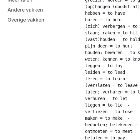
(op)hangen (doodstraf) = to hang	 -
Andere vakken
hebben = to have	 - 	had	 - 	had

Overige vakken
horen = to hear	 - 	heard	 - 	heard

(zich) verbergen = to hide	 - 	hid	 - 
slaan; raken = to hit	 - 	hit	 - 	hit

(vast)houden = to hold	 - 	held	 - 	held

pijn doen = to hurt	 - 	hurt	 - 	hurt

houden; bewaren = to keep	 - 	kept	 - 
weten; kennen = to know	 - 	knew	 - 	know
leggen = to lay	 - 	laid	 - 	laid

leiden = to lead	 - 	led	 - 	led

leren = to learn	 - 	learned/learnt	 - 	learned/learnt

(ver)laten = to leave	 - 	left	 - 	left

laten; verhuren = to lend	 - 	lent	 - 
verhuren = to let	 - 	let	 - 	let

liggen = to lie	 - 	lay	 - 	lain

verliezen = to lose	 - 	lost	 - 	lost

maken = to make	 - 	made	 - 	made

bedoelen; betekenen = to mean	 - 	mea
ontmoeten = to meet	 - 	met	 - 	met

betalen = to pay	 - 	paid	 - 	paid
