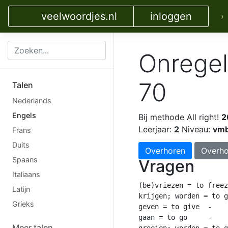
veelwoordjes.nl
inloggen
›
Onrege
70
Talen
Nederlands
Engels
Bij methode All right!
2
Leerjaar:
2
Niveau:
vmb
Frans
Duits
Overhoren
Overho
Spaans
Vragen
Italiaans
(be)vriezen = to freeze	 - 	froze	 - 	froze
Latijn
krijgen; worden = to get	 - 	got	 - 	got (sometimes got
Grieks
geven = to give	 - 	gave	 - 	given

gaan = to go	 - 	went	 - 	gone

Meer talen
groeien; worden = to grow	 - 	grew	 - 	